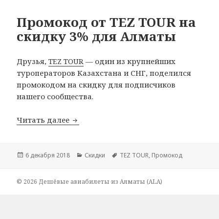
Промокод от TEZ TOUR на
скидку 3% для Алматы
Друзья,
TEZ TOUR
— один из крупнейших
туроператоров Казахстана и СНГ, поделился
промокодом на скидку для подписчиков
нашего сообщества.
Промокод от TEZ TOUR на скидку 3% 
Читать далее
Опубликовано
Рубрики
Метки
6 декабря 2018
Скидки
TEZ TOUR
,
Промокод
© 2026 Дешёвые авиабилеты из Алматы (ALA)