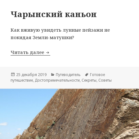
Чарынский каньон
Как вживую увидеть лунные пейзажи не
покидая Земли-матушки?
Чарынский каньон
Читать далее
Опубликовано
Рубрики
Метки
25 декабря 2019
Путеводитель
Готовое
путешествие
,
Достопримечательности
,
Секреты
,
Советы