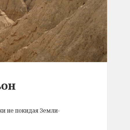
ьон
жи не покидая Земли-