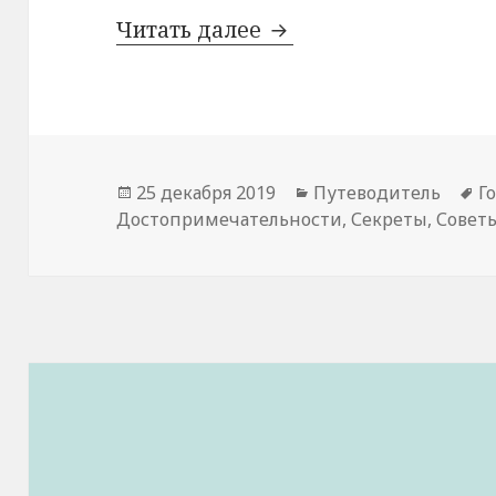
Чарынский каньон
Читать далее
Опубликовано
Рубрики
М
25 декабря 2019
Путеводитель
Г
Достопримечательности
,
Секреты
,
Совет