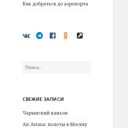
Как добраться до аэропорта
vk
telegram
fb
ok
Все
города
Найти:
СВЕЖИЕ ЗАПИСИ
Чарынский каньон
Air Astana: полеты в Москву